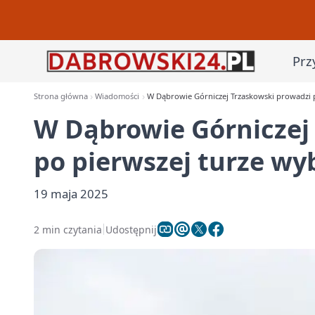
Prz
Strona główna
Wiadomości
W Dąbrowie Górniczej Trzaskowski prowadzi 
W Dąbrowie Górniczej
po pierwszej turze w
19 maja 2025
2 min czytania
Udostępnij