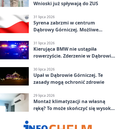
Wnioski już spływają do ZUS
31 lipca 2026
Syrena zabrzmi w centrum
Dąbrowy Górniczej. Możliwe
krótkie zatrzymanie ruchu
31 lipca 2026
Kierująca BMW nie ustąpiła
rowerzyście. Zderzenie w Dąbrowie
Górniczej
30 lipca 2026
Upał w Dąbrowie Górniczej. Te
zasady mogą ochronić zdrowie
29 lipca 2026
Montaż klimatyzacji na własną
rękę? To może skończyć się wysoką
karą