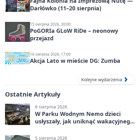
Fajna Kolonia na Imprezową Nutę —
Darłówko (11–20 sierpnia)
15 sierpnia 2026, 20:00
PoGORIa GLoW RiDe – neonowy
przejazd
16 sierpnia 2026, 17:00
Akcja Lato w mieście DG: Zumba
Kolejne wydarzenia
Ostatnie Artykuły
6 sierpnia 2026
W Parku Wodnym Nemo dzieci
usłyszały, jak uniknąć wakacyjnego
zagrożenia
5 sierpnia 2026