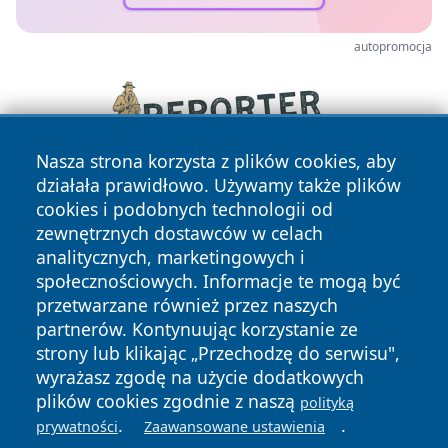
autopromocja
Nasza strona korzysta z plików cookies, aby
działała prawidłowo. Używamy także plików
cookies i podobnych technologii od
zewnętrznych dostawców w celach
analitycznych, marketingowych i
społecznościowych. Informacje te mogą być
przetwarzane również przez naszych
Copyright © 2026 dabrowski24.pl Wszystkie prawa
partnerów. Kontynuując korzystanie ze
zastrzeżone.
strony lub klikając „Przechodzę do serwisu",
wyrażasz zgodę na użycie dodatkowych
plików cookies zgodnie z naszą
polityką
Polityka
Polityka
.
.
News
Autorzy
prywatności
Zaawansowane ustawienia
Prywatności
Cookies