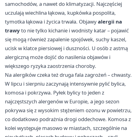
samochodów, a nawet do klimatyzacji. Najczęściej
uczulają wiechlina łąkowa, kupkówka pospolita,
tymotka łąkowa i życica trwała. Objawy
alergii na
trawy
to nie tylko kichanie i wodnisty katar – pojawić
się mogą również zapalenie spojówek, suchy kaszel,
ucisk w klatce piersiowej i duszności. U osób z astmą
alergiczną może dojść do nasilenia objawów i
większego ryzyka zaostrzenia choroby.
Na alergików czeka też druga fala zagrożeń – chwasty.
W lipcu i sierpniu zaczynają intensywnie pylić bylica,
komosa i pokrzywa. Pyłek bylicy to jeden z
najczęstszych alergenów w Europie, a jego sezon
pokrywa się z wysokim stężeniem ozonu w powietrzu,
co dodatkowo podrażnia drogi oddechowe. Komosa z
kolei występuje masowo w miastach, szczególnie na
nieużytkach, placach budowy i poboczach – czyli