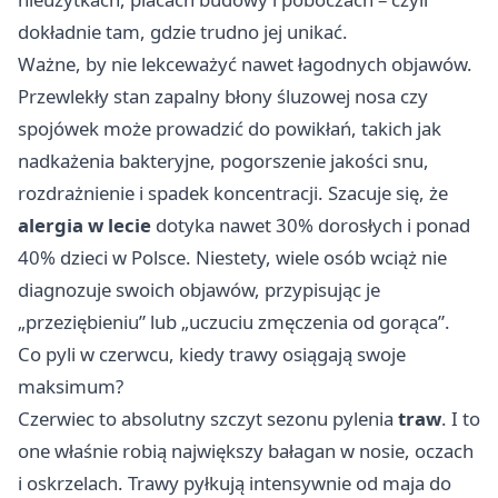
dokładnie tam, gdzie trudno jej unikać.
Ważne, by nie lekceważyć nawet łagodnych objawów.
Przewlekły stan zapalny błony śluzowej nosa czy
spojówek może prowadzić do powikłań, takich jak
nadkażenia bakteryjne, pogorszenie jakości snu,
rozdrażnienie i spadek koncentracji. Szacuje się, że
alergia w lecie
dotyka nawet 30% dorosłych i ponad
40% dzieci w Polsce. Niestety, wiele osób wciąż nie
diagnozuje swoich objawów, przypisując je
„przeziębieniu” lub „uczuciu zmęczenia od gorąca”.
Co pyli w czerwcu, kiedy trawy osiągają swoje
maksimum?
Czerwiec to absolutny szczyt sezonu pylenia
traw
. I to
one właśnie robią największy bałagan w nosie, oczach
i oskrzelach. Trawy pyłkują intensywnie od maja do