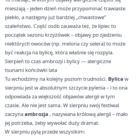
mieszają – jeden dzień może przypominać trawiaste
piekło, a następny już bardziej „chwastowe”
szaleństwo. Część osób zauważa też, że lipiec to
początek sezonu krzyżówek – objawy po zjedzeniu
niektórych owoców (np. melona czy selera) to może
być reakcja na bylicę, która właśnie się rozpyla.
Sierpień to czas ambrozji i bylicy — alergiczne
tsunami końcówki lata
Tu wchodzimy na kolejny poziom trudności.
Bylica
w
sierpniu jest w absolutnym szczycie pylenia – i to ona
odpowiada za większość objawów alergii w tym
czasie. Ale nie jest sama. W sierpniu swój festiwal
zaczyna
ambrozja
, nazywana królową alergii – mało
jej potrzeba, żeby wywołać duży dramat.
W sierpniu pylą przede wszystkim: