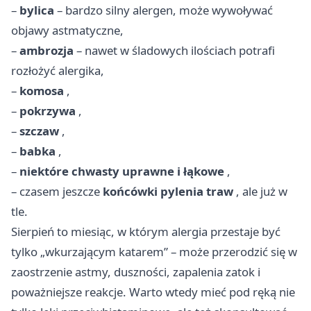
–
bylica
– bardzo silny alergen, może wywoływać
objawy astmatyczne,
–
ambrozja
– nawet w śladowych ilościach potrafi
rozłożyć alergika,
–
komosa
,
–
pokrzywa
,
–
szczaw
,
–
babka
,
–
niektóre chwasty uprawne i łąkowe
,
– czasem jeszcze
końcówki pylenia traw
, ale już w
tle.
Sierpień to miesiąc, w którym alergia przestaje być
tylko „wkurzającym katarem” – może przerodzić się w
zaostrzenie astmy, duszności, zapalenia zatok i
poważniejsze reakcje. Warto wtedy mieć pod ręką nie