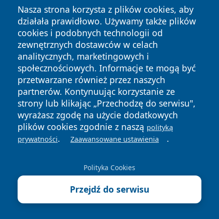
3 sierpnia 2026
Nasza strona korzysta z plików cookies, aby
Linia 645 z nowym przystankiem.
działała prawidłowo. Używamy także plików
Łatwiejszy dojazd do cmentarza
cookies i podobnych technologii od
zewnętrznych dostawców w celach
31 lipca 2026
analitycznych, marketingowych i
300 zł na wyprawkę szkolną.
społecznościowych. Informacje te mogą być
Wnioski już spływają do ZUS
przetwarzane również przez naszych
partnerów. Kontynuując korzystanie ze
31 lipca 2026
strony lub klikając „Przechodzę do serwisu",
Syrena zabrzmi w centrum
wyrażasz zgodę na użycie dodatkowych
Dąbrowy Górniczej. Możliwe krótkie
plików cookies zgodnie z naszą
polityką
zatrzymanie ruchu
.
.
prywatności
Zaawansowane ustawienia
31 lipca 2026
Kierująca BMW nie ustąpiła
Polityka Cookies
rowerzyście. Zderzenie w Dąbrowie
Górniczej
Przejdź do serwisu