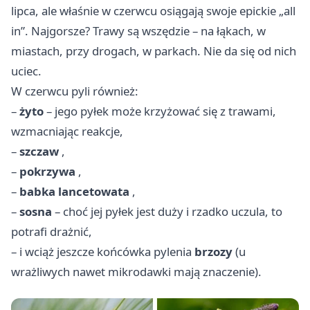
lipca, ale właśnie w czerwcu osiągają swoje epickie „all
in”. Najgorsze? Trawy są wszędzie – na łąkach, w
miastach, przy drogach, w parkach. Nie da się od nich
uciec.
W czerwcu pyli również:
–
żyto
– jego pyłek może krzyżować się z trawami,
wzmacniając reakcje,
–
szczaw
,
–
pokrzywa
,
–
babka lancetowata
,
–
sosna
– choć jej pyłek jest duży i rzadko uczula, to
potrafi drażnić,
– i wciąż jeszcze końcówka pylenia
brzozy
(u
wrażliwych nawet mikrodawki mają znaczenie).