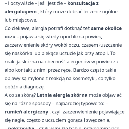
– i oczywiście – jeśli jest źle –
konsultacja z
alergologiem
, który może dobrać leczenie ogólne
lub miejscowe.
Co ciekawe, alergia potrafi dotknąć też
same okolice
oczu
– pojawia się wtedy opuchlizna powiek,
zaczerwienienie skóry wokół oczu, czasem łuszczenie
się naskórka lub piekące uczucie jak przy atopii. To
reakcja skórna na obecność alergenów w powietrzu
albo kontakt z nimi przez ręce. Bardzo często takie
objawy są mylone z reakcją na kosmetyki, co tylko
opóźnia diagnozę.
A co ze skórą?
Letnia alergia skórna
może objawiać
się na różne sposoby – najbardziej typowe to: –
rumień alergiczny
, czyli zaczerwienienie pojawiające
się nagle, często z uczuciem gorąca i swędzenia,
–
pokrzywka
– czyli wypukłe bąble, przypominające