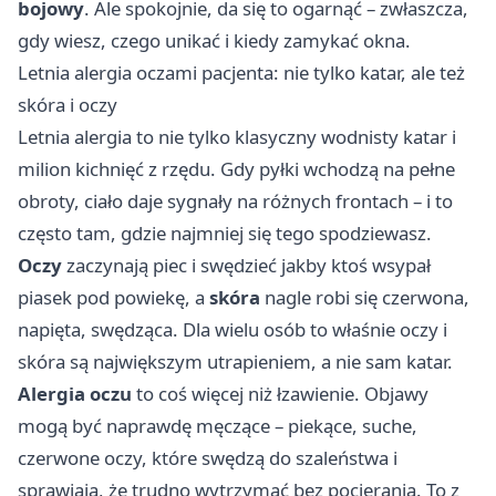
bojowy
. Ale spokojnie, da się to ogarnąć – zwłaszcza,
gdy wiesz, czego unikać i kiedy zamykać okna.
Letnia alergia oczami pacjenta: nie tylko katar, ale też
skóra i oczy
Letnia alergia to nie tylko klasyczny wodnisty katar i
milion kichnięć z rzędu. Gdy pyłki wchodzą na pełne
obroty, ciało daje sygnały na różnych frontach – i to
często tam, gdzie najmniej się tego spodziewasz.
Oczy
zaczynają piec i swędzieć jakby ktoś wsypał
piasek pod powiekę, a
skóra
nagle robi się czerwona,
napięta, swędząca. Dla wielu osób to właśnie oczy i
skóra są największym utrapieniem, a nie sam katar.
Alergia oczu
to coś więcej niż łzawienie. Objawy
mogą być naprawdę męczące – piekące, suche,
czerwone oczy, które swędzą do szaleństwa i
sprawiają, że trudno wytrzymać bez pocierania. To z