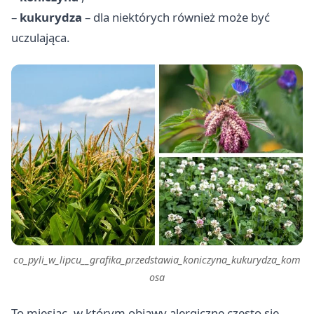
–
kukurydza
– dla niektórych również może być
uczulająca.
co_pyli_w_lipcu__grafika_przedstawia_koniczyna_kukurydza_kom
osa
To miesiąc, w którym objawy alergiczne często się