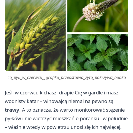
co_pyli_w_czerwcu__grafika_przedstawia_zyto_pokrzywa_babka
Jeśli w czerwcu kichasz, drapie Cię w gardle i masz
wodnisty katar – winowajcą niemal na pewno są
trawy
. A to oznacza, że warto monitorować stężenie
pyłków i nie wietrzyć mieszkań o poranku i w południe
– właśnie wtedy w powietrzu unosi się ich najwięcej.