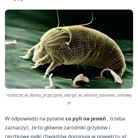
roztocza_w_domu_przyczyna_alergii_w_okresie_jesienno_zimowy
m
W odpowiedzi na pytanie
co pyli na jesień
, trzeba
zaznaczyć, że to głównie zarodniki grzybów i
resztkowe pyłki chwastów dominują w powietrzu aż