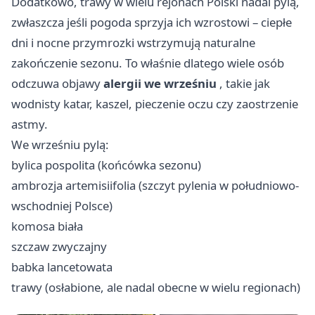
Dodatkowo, trawy w wielu rejonach Polski nadal pylą,
zwłaszcza jeśli pogoda sprzyja ich wzrostowi – ciepłe
dni i nocne przymrozki wstrzymują naturalne
zakończenie sezonu. To właśnie dlatego wiele osób
odczuwa objawy
alergii we wrześniu
, takie jak
wodnisty katar, kaszel, pieczenie oczu czy zaostrzenie
astmy.
We wrześniu pylą:
bylica pospolita (końcówka sezonu)
ambrozja artemisiifolia (szczyt pylenia w południowo-
wschodniej Polsce)
komosa biała
szczaw zwyczajny
babka lancetowata
trawy (osłabione, ale nadal obecne w wielu regionach)