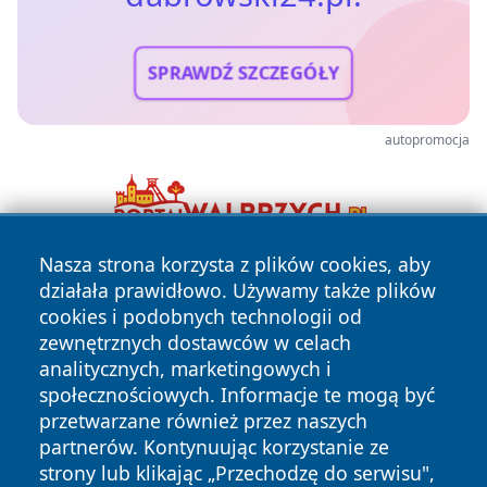
SPRAWDŹ SZCZEGÓŁY
autopromocja
Nasza strona korzysta z plików cookies, aby
działała prawidłowo. Używamy także plików
cookies i podobnych technologii od
zewnętrznych dostawców w celach
analitycznych, marketingowych i
społecznościowych. Informacje te mogą być
Copyright © 2026 dabrowski24.pl Wszystkie prawa
przetwarzane również przez naszych
zastrzeżone.
partnerów. Kontynuując korzystanie ze
strony lub klikając „Przechodzę do serwisu",