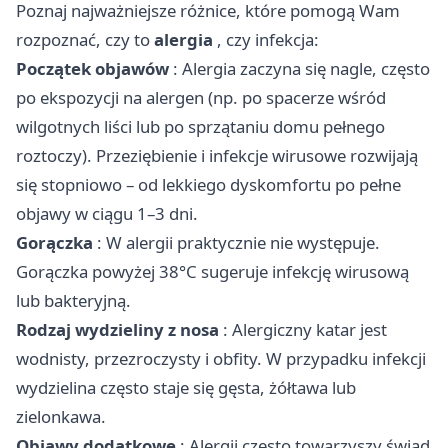
Poznaj najważniejsze różnice, które pomogą Wam
rozpoznać, czy to
alergia
, czy infekcja:
Początek objawów
: Alergia zaczyna się nagle, często
po ekspozycji na alergen (np. po spacerze wśród
wilgotnych liści lub po sprzątaniu domu pełnego
roztoczy). Przeziębienie i infekcje wirusowe rozwijają
się stopniowo – od lekkiego dyskomfortu po pełne
objawy w ciągu 1–3 dni.
Gorączka
: W alergii praktycznie nie występuje.
Gorączka powyżej 38°C sugeruje infekcję wirusową
lub bakteryjną.
Rodzaj wydzieliny z nosa
: Alergiczny katar jest
wodnisty, przezroczysty i obfity. W przypadku infekcji
wydzielina często staje się gęsta, żółtawa lub
zielonkawa.
Objawy dodatkowe
: Alergii często towarzyszy świąd