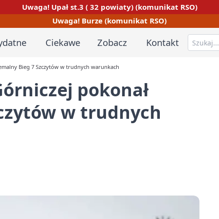
Uwaga! Upał st.3 ( 32 powiaty) (komunikat RSO)
Uwaga! Burze (komunikat RSO)
ydatne
Ciekawe
Zobacz
Kontakt
remalny Bieg 7 Szczytów w trudnych warunkach
órniczej pokonał
zczytów w trudnych