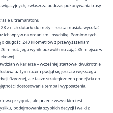
nawigacyjnych, zwłaszcza podczas pokonywania trasy
trasie ultramaratonu
128 z nich dotarło do mety – reszta musiała wycofać
az ich wpływ na organizm i psychikę. Pomimo tych
ę o długości 240 kilometrów z przewyższeniami
26 minut. Jego wynik pozwolił mu zająć 85 miejsce w
wiekowej.
wdzian w karierze – wcześniej startował dwukrotnie
estiwalu. Tym razem podjął się jeszcze większego
cji fizycznej, ale także strategicznego podejścia do
jętności dostosowania tempa i wyposażenia.
ortowa przygoda, ale przede wszystkim test
siłku, podejmowania szybkich decyzji i walki z