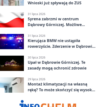
Wnioski już spływają do ZUS
31 lipca 2026
Syrena zabrzmi w centrum
Dąbrowy Górniczej. Możliwe
krótkie zatrzymanie ruchu
31 lipca 2026
Kierująca BMW nie ustąpiła
rowerzyście. Zderzenie w Dąbrowie
Górniczej
30 lipca 2026
Upał w Dąbrowie Górniczej. Te
zasady mogą ochronić zdrowie
29 lipca 2026
Montaż klimatyzacji na własną
rękę? To może skończyć się wysoką
karą