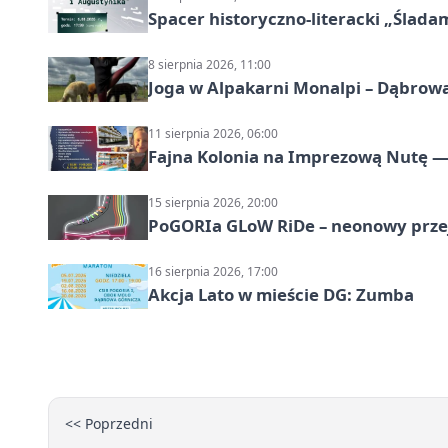
Spacer historyczno-literacki „Ślada
8 sierpnia 2026, 11:00
Joga w Alpakarni Monalpi – Dąbrow
11 sierpnia 2026, 06:00
Fajna Kolonia na Imprezową Nutę — 
15 sierpnia 2026, 20:00
PoGORIa GLoW RiDe – neonowy prze
16 sierpnia 2026, 17:00
Akcja Lato w mieście DG: Zumba
<< Poprzedni