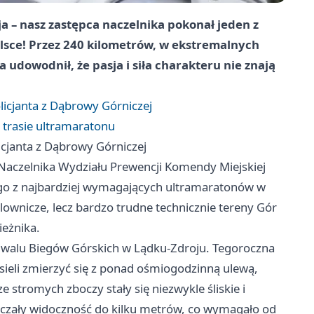
 – nasz zastępca naczelnika pokonał jeden z
lsce! Przez 240 kilometrów, w ekstremalnych
udowodnił, że pasja i siła charakteru nie znają
licjanta z Dąbrowy Górniczej
 trasie ultramaratonu
icjanta z Dąbrowy Górniczej
 Naczelnika Wydziału Prewencji Komendy Miejskiej
dnego z najbardziej wymagających ultramaratonów w
lownicze, lecz bardzo trudne technicznie tereny Gór
ieżnika.
tiwalu Biegów Górskich w Lądku-Zdroju. Tegoroczna
ieli zmierzyć się z ponad ośmiogodzinną ulewą,
 ze stromych zboczy stały się niezwykle śliskie i
czały widoczność do kilku metrów, co wymagało od