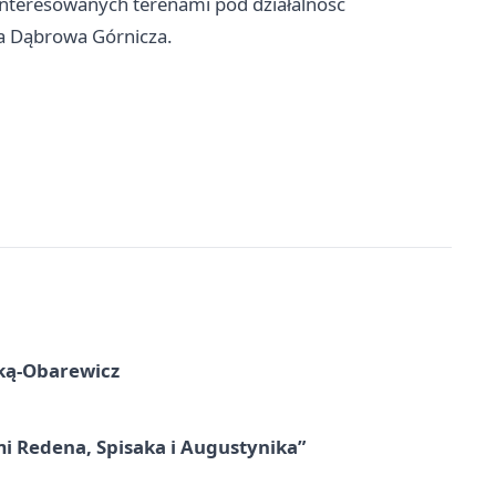
interesowanych terenami pod działalność
ta Dąbrowa Górnicza.
ską-Obarewicz
mi Redena, Spisaka i Augustynika”