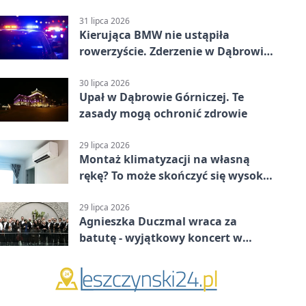
krótkie zatrzymanie ruchu
31 lipca 2026
Kierująca BMW nie ustąpiła
rowerzyście. Zderzenie w Dąbrowie
Górniczej
30 lipca 2026
Upał w Dąbrowie Górniczej. Te
zasady mogą ochronić zdrowie
29 lipca 2026
Montaż klimatyzacji na własną
rękę? To może skończyć się wysoką
karą
29 lipca 2026
Agnieszka Duczmal wraca za
batutę - wyjątkowy koncert w
Dąbrowie Górniczej