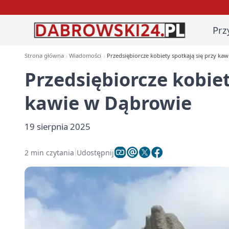
Prz
Strona główna
Wiadomości
Przedsiębiorcze kobiety spotkają się przy ka
Przedsiębiorcze kobiet
kawie w Dąbrowie
19 sierpnia 2025
2 min czytania
Udostępnij