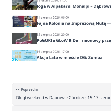
8 sierpnia 2026, 11:00
Joga w Alpakarni Monalpi – Dąbrow
11 sierpnia 2026, 06:00
Fajna Kolonia na Imprezową Nutę — 
15 sierpnia 2026, 20:00
PoGORIa GLoW RiDe – neonowy prze
16 sierpnia 2026, 17:00
Akcja Lato w mieście DG: Zumba
<< Poprzedni
Długi weekend w Dąbrowie Górniczej 15-17 sierpn