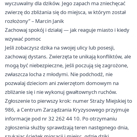
wyczuwalny dla dzików. Jego zapach ma zniechęcać
zwierzę do zbliżania się do miejsca, w którym został
rozłożony” – Marcin Janik
Zachowaj spokój i działaj — jak reaguje miasto i kiedy
wzywać pomoc
Jeśli zobaczysz dzika na swojej ulicy lub posesji,
zachowaj dystans. Zwierzęta te unikają konfliktów, ale
mogą być niebezpieczne, jeśli poczują się zagrożone,
zwłaszcza locha z młodymi. Nie podchodź, nie
pozwalaj dzieciom ani zwierzętom domowym na
zbliżanie się i nie wykonuj gwałtownych ruchów.
Zgłoszenie to pierwszy krok: numer Straży Miejskiej to
986, a Centrum Zarządzania Kryzysowego przyjmuje
informacje pod nr 32 262 44 10. Po otrzymaniu
zgłoszenia służby sprawdzają teren następnego dnia,
szukając ścieżek migracji i miejsc, gdzie dziki