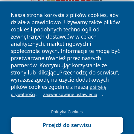
Nasza strona korzysta z plików cookies, aby
działała prawidłowo. Używamy także plików
cookies i podobnych technologii od
zewnętrznych dostawców w celach
analitycznych, marketingowych i
społecznościowych. Informacje te mogą być
Copyright © 2026 dabrowski24.pl Wszystkie prawa
przetwarzane również przez naszych
zastrzeżone.
partnerów. Kontynuując korzystanie ze
strony lub klikając „Przechodzę do serwisu",
Polityka
Polityka
wyrażasz zgodę na użycie dodatkowych
News
Autorzy
Prywatności
Cookies
plików cookies zgodnie z naszą
polityką
.
.
prywatności
Zaawansowane ustawienia
Polityka Cookies
Przejdź do serwisu