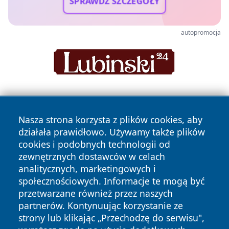
SPRAWDŹ SZCZEGÓŁY
autopromocja
Nasza strona korzysta z plików cookies, aby
działała prawidłowo. Używamy także plików
cookies i podobnych technologii od
zewnętrznych dostawców w celach
Copyright © 2026 dabrowski24.pl Wszystkie prawa
analitycznych, marketingowych i
zastrzeżone.
społecznościowych. Informacje te mogą być
przetwarzane również przez naszych
partnerów. Kontynuując korzystanie ze
Polityka
Polityka
News
Autorzy
strony lub klikając „Przechodzę do serwisu",
Prywatności
Cookies