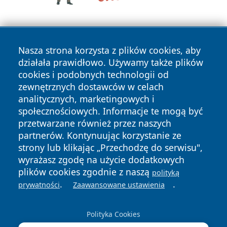
Nasza strona korzysta z plików cookies, aby
działała prawidłowo. Używamy także plików
cookies i podobnych technologii od
zewnętrznych dostawców w celach
Copyright © 2026 dabrowski24.pl Wszystkie prawa
analitycznych, marketingowych i
zastrzeżone.
społecznościowych. Informacje te mogą być
przetwarzane również przez naszych
partnerów. Kontynuując korzystanie ze
Polityka
Polityka
News
Autorzy
strony lub klikając „Przechodzę do serwisu",
Prywatności
Cookies
wyrażasz zgodę na użycie dodatkowych
plików cookies zgodnie z naszą
polityką
.
.
prywatności
Zaawansowane ustawienia
Polityka Cookies