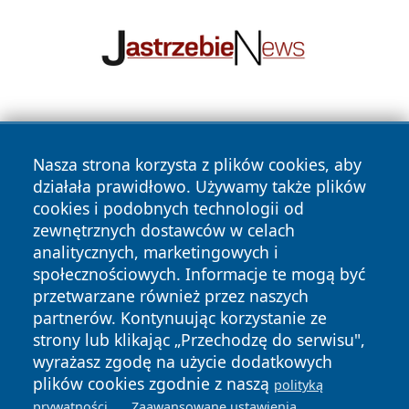
Nasza strona korzysta z plików cookies, aby
działała prawidłowo. Używamy także plików
cookies i podobnych technologii od
zewnętrznych dostawców w celach
Copyright © 2026 dabrowski24.pl Wszystkie prawa
analitycznych, marketingowych i
zastrzeżone.
społecznościowych. Informacje te mogą być
przetwarzane również przez naszych
partnerów. Kontynuując korzystanie ze
Polityka
Polityka
News
Autorzy
strony lub klikając „Przechodzę do serwisu",
Prywatności
Cookies
wyrażasz zgodę na użycie dodatkowych
plików cookies zgodnie z naszą
polityką
.
.
prywatności
Zaawansowane ustawienia