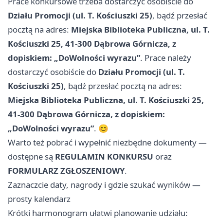
Prace konkursowe trzeba dostarczyć osobiście do
Działu Promocji (ul. T. Kościuszki 25)
, bądź przesłać
pocztą na adres:
Miejska Biblioteka Publiczna, ul. T.
Kościuszki 25, 41-300 Dąbrowa Górnicza, z
dopiskiem: „DoWolności wyrazu”
. Prace należy
dostarczyć osobiście do
Działu Promocji (ul. T.
Kościuszki 25)
, bądź przesłać pocztą na adres:
Miejska Biblioteka Publiczna, ul. T. Kościuszki 25,
41-300 Dąbrowa Górnicza, z dopiskiem:
„DoWolności wyrazu”
. 😊
Warto też pobrać i wypełnić niezbędne dokumenty —
dostępne są
REGULAMIN KONKURSU
oraz
FORMULARZ ZGŁOSZENIOWY
.
Zaznaczcie daty, nagrody i gdzie szukać wyników —
prosty kalendarz
Krótki harmonogram ułatwi planowanie udziału: