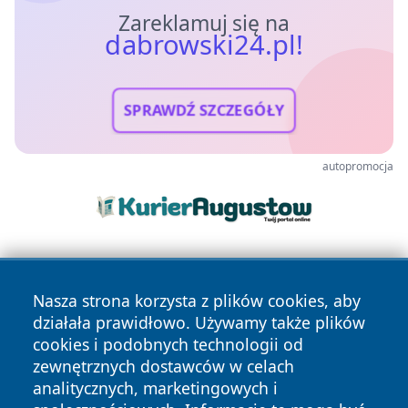
Zareklamuj się na
dabrowski24.pl!
SPRAWDŹ SZCZEGÓŁY
autopromocja
Nasza strona korzysta z plików cookies, aby
działała prawidłowo. Używamy także plików
cookies i podobnych technologii od
zewnętrznych dostawców w celach
Copyright © 2026 dabrowski24.pl Wszystkie prawa
analitycznych, marketingowych i
zastrzeżone.