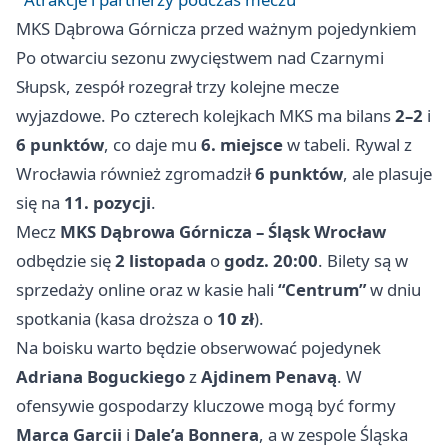
MKS Dąbrowa Górnicza przed ważnym pojedynkiem
Po otwarciu sezonu zwycięstwem nad Czarnymi
Słupsk, zespół rozegrał trzy kolejne mecze
wyjazdowe. Po czterech kolejkach MKS ma bilans
2–2
i
6 punktów
, co daje mu
6. miejsce
w tabeli. Rywal z
Wrocławia również zgromadził
6 punktów
, ale plasuje
się na
11. pozycji
.
Mecz
MKS Dąbrowa Górnicza – Śląsk Wrocław
odbędzie się
2 listopada
o
godz. 20:00
. Bilety są w
sprzedaży online oraz w kasie hali
“Centrum”
w dniu
spotkania (kasa droższa o
10 zł
).
Na boisku warto będzie obserwować pojedynek
Adriana Boguckiego
z
Ajdinem Penavą
. W
ofensywie gospodarzy kluczowe mogą być formy
Marca Garcii
i
Dale’a Bonnera
, a w zespole Śląska