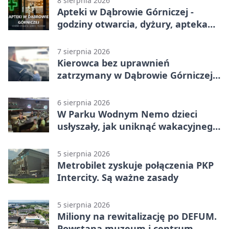
8 sierpnia 2026
Apteki w Dąbrowie Górniczej -
godziny otwarcia, dyżury, apteka
całodobowa
7 sierpnia 2026
Kierowca bez uprawnień
zatrzymany w Dąbrowie Górniczej.
Miał blisko 1,5 promila
6 sierpnia 2026
W Parku Wodnym Nemo dzieci
usłyszały, jak uniknąć wakacyjnego
zagrożenia
5 sierpnia 2026
Metrobilet zyskuje połączenia PKP
Intercity. Są ważne zasady
5 sierpnia 2026
Miliony na rewitalizację po DEFUM.
Powstaną muzeum i centrum