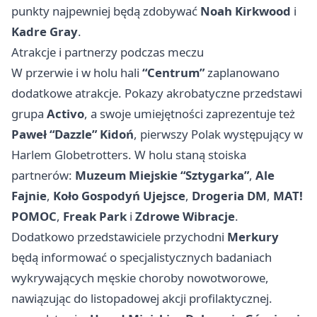
punkty najpewniej będą zdobywać
Noah Kirkwood
i
Kadre Gray
.
Atrakcje i partnerzy podczas meczu
W przerwie i w holu hali
“Centrum”
zaplanowano
dodatkowe atrakcje. Pokazy akrobatyczne przedstawi
grupa
Activo
, a swoje umiejętności zaprezentuje też
Paweł “Dazzle” Kidoń
, pierwszy Polak występujący w
Harlem Globetrotters. W holu staną stoiska
partnerów:
Muzeum Miejskie “Sztygarka”
,
Ale
Fajnie
,
Koło Gospodyń Ujejsce
,
Drogeria DM
,
MAT!
POMOC
,
Freak Park
i
Zdrowe Wibracje
.
Dodatkowo przedstawiciele przychodni
Merkury
będą informować o specjalistycznych badaniach
wykrywających męskie choroby nowotworowe,
nawiązując do listopadowej akcji profilaktycznej.