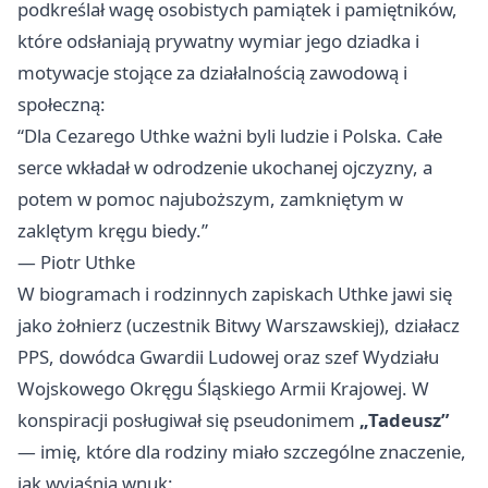
podkreślał wagę osobistych pamiątek i pamiętników,
które odsłaniają prywatny wymiar jego dziadka i
motywacje stojące za działalnością zawodową i
społeczną:
“Dla Cezarego Uthke ważni byli ludzie i Polska. Całe
serce wkładał w odrodzenie ukochanej ojczyzny, a
potem w pomoc najuboższym, zamkniętym w
zaklętym kręgu biedy.”
— Piotr Uthke
W biogramach i rodzinnych zapiskach Uthke jawi się
jako żołnierz (uczestnik Bitwy Warszawskiej), działacz
PPS, dowódca Gwardii Ludowej oraz szef Wydziału
Wojskowego Okręgu Śląskiego Armii Krajowej. W
konspiracji posługiwał się pseudonimem
„Tadeusz”
— imię, które dla rodziny miało szczególne znaczenie,
jak wyjaśnia wnuk: