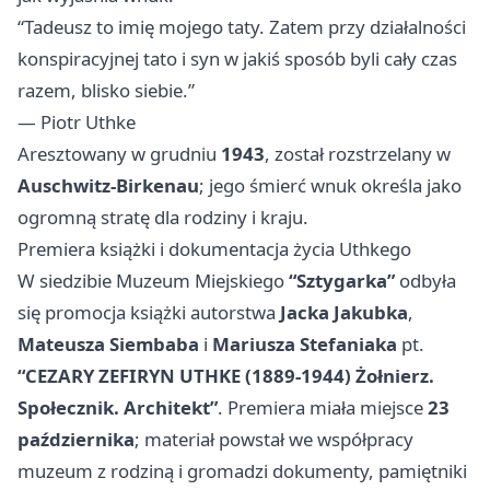
“Tadeusz to imię mojego taty. Zatem przy działalności
konspiracyjnej tato i syn w jakiś sposób byli cały czas
razem, blisko siebie.”
— Piotr Uthke
Aresztowany w grudniu
1943
, został rozstrzelany w
Auschwitz‑Birkenau
; jego śmierć wnuk określa jako
ogromną stratę dla rodziny i kraju.
Premiera książki i dokumentacja życia Uthkego
W siedzibie Muzeum Miejskiego
“Sztygarka”
odbyła
się promocja książki autorstwa
Jacka Jakubka
,
Mateusza Siembaba
i
Mariusza Stefaniaka
pt.
“CEZARY ZEFIRYN UTHKE (1889-1944) Żołnierz.
Społecznik. Architekt”
. Premiera miała miejsce
23
października
; materiał powstał we współpracy
muzeum z rodziną i gromadzi dokumenty, pamiętniki