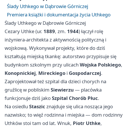
Ślady Uthkego w Dąbrowie Górniczej
Premiera książki i dokumentacja życia Uthkego
Ślady Uthkego w Dąbrowie Górniczej
Cezary Uthke (ur.
1889
, zm.
1944
) łączył rolę
inżyniera‑architekta z aktywnością polityczną i
wojskową. Wykonywał projekty, które do dziś
kształtują miejską tkankę: autorstwo przypisuje się
budynkom szkolnym przy ulicach
Wojska Polskiego
,
Konopnickiej
,
Mireckiego
i
Gospodarczej
.
Zaprojektował też szpital dla dzieci chorych na
gruźlicę w pobliskim
Siewierzu
— placówka
funkcjonuje dziś jako
Szpital Chorób Płuc
.
Na osiedlu
Staszic
znajduje się ulica nosząca jego
nazwisko; to więź rodzinna i miejska — dom rodzinny
Uthków stoi tam od lat. Wnuk,
Piotr Uthke
,