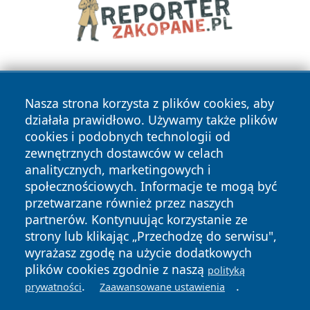
Nasza strona korzysta z plików cookies, aby
działała prawidłowo. Używamy także plików
cookies i podobnych technologii od
zewnętrznych dostawców w celach
Copyright © 2026 dabrowski24.pl Wszystkie prawa
analitycznych, marketingowych i
zastrzeżone.
społecznościowych. Informacje te mogą być
przetwarzane również przez naszych
partnerów. Kontynuując korzystanie ze
Polityka
Polityka
News
Autorzy
strony lub klikając „Przechodzę do serwisu",
Prywatności
Cookies
wyrażasz zgodę na użycie dodatkowych
plików cookies zgodnie z naszą
polityką
.
.
prywatności
Zaawansowane ustawienia