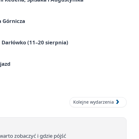
a Górnicza
Darłówko (11–20 sierpnia)
jazd
Kolejne wydarzenia
rto zobaczyć i gdzie pójść