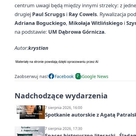
centrum uwagi będą między innymi strzelcy: z jedne
drugiej
Paul Scruggs
i
Ray Cowels
. Rywalizacja po
Adriana Boguckiego
,
Mikołaja Witlińskiego
i
Szy
na podstawie:
UM Dąbrowa Górnicza
.
Autor:
krystian
Zaobserwuj nas!
Facebook
Google News
Nadchodzące wydarzenia
7 sierpnia 2026, 16:00
Spotkanie autorskie z Agatą Patral
7 sierpnia 2026, 17:30
Spacer historyczno-literacki „Ślada