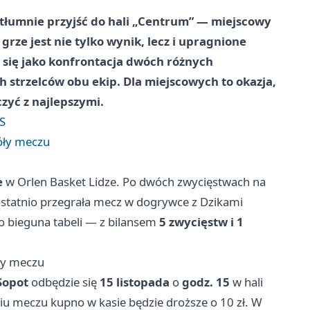
tłumnie przyjść do hali „Centrum” — miejscowy
grze jest nie tylko wynik, lecz i upragnione
 się jako konfrontacja dwóch różnych
ch strzelców obu ekip. Dla miejscowych to okazja,
czyć z najlepszymi.
KS
óły meczu
e
w Orlen Basket Lidze. Po dwóch zwycięstwach na
ostatnio przegrała mecz w dogrywce z Dzikami
o bieguna tabeli — z bilansem
5 zwycięstw i 1
ły meczu
Sopot
odbędzie się
15 listopada
o
godz. 15
w hali
niu meczu kupno w kasie będzie droższe o 10 zł. W