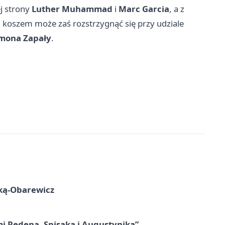
j strony
Luther Muhammad
i
Marc Garcia
, a z
d koszem może zaś rozstrzygnąć się przy udziale
mona Zapały
.
ską-Obarewicz
mi Redena, Spisaka i Augustynika”