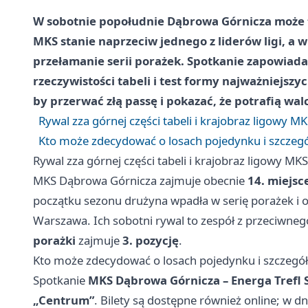
W sobotnie popołudnie Dąbrowa Górnicza może 
MKS stanie naprzeciw jednego z liderów ligi, a w 
przełamanie serii porażek. Spotkanie zapowiada
rzeczywistości tabeli i test formy najważniejszy
by przerwać złą passę i pokazać, że potrafią wal
Rywal zza górnej części tabeli i krajobraz ligowy M
Kto może zdecydować o losach pojedynku i szczeg
Rywal zza górnej części tabeli i krajobraz ligowy MKS
MKS Dąbrowa Górnicza zajmuje obecnie
14. miejsc
początku sezonu drużyna wpadła w serię porażek i 
Warszawa. Ich sobotni rywal to zespół z przeciwneg
porażki
zajmuje
3. pozycję
.
Kto może zdecydować o losach pojedynku i szczegó
Spotkanie
MKS Dąbrowa Górnicza – Energa Trefl 
„Centrum”
. Bilety są dostępne również online; w d