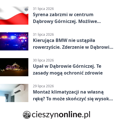
31 lipca 2026
Syrena zabrzmi w centrum
Dąbrowy Górniczej. Możliwe
krótkie zatrzymanie ruchu
31 lipca 2026
Kierująca BMW nie ustąpiła
rowerzyście. Zderzenie w Dąbrowie
Górniczej
30 lipca 2026
Upał w Dąbrowie Górniczej. Te
zasady mogą ochronić zdrowie
29 lipca 2026
Montaż klimatyzacji na własną
rękę? To może skończyć się wysoką
karą