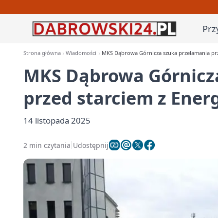
Prz
Strona główna
Wiadomości
MKS Dąbrowa Górnicza szuka przełamania prze
MKS Dąbrowa Górnicz
przed starciem z Energ
14 listopada 2025
2 min czytania
Udostępnij