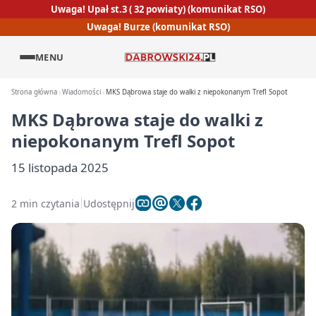
Uwaga! Upał st.3 ( 32 powiaty) (komunikat RSO)
Uwaga! Burze (komunikat RSO)
MENU
Strona główna
Wiadomości
MKS Dąbrowa staje do walki z niepokonanym Trefl Sopot
MKS Dąbrowa staje do walki z
niepokonanym Trefl Sopot
15 listopada 2025
2 min czytania
Udostępnij