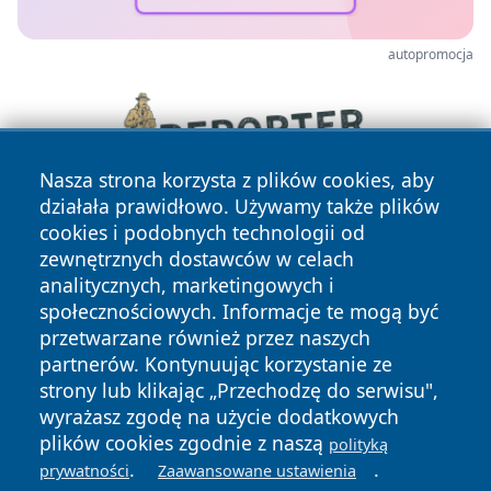
autopromocja
Nasza strona korzysta z plików cookies, aby
działała prawidłowo. Używamy także plików
cookies i podobnych technologii od
zewnętrznych dostawców w celach
analitycznych, marketingowych i
społecznościowych. Informacje te mogą być
przetwarzane również przez naszych
partnerów. Kontynuując korzystanie ze
Copyright © 2026 dabrowski24.pl Wszystkie prawa
zastrzeżone.
strony lub klikając „Przechodzę do serwisu",
wyrażasz zgodę na użycie dodatkowych
plików cookies zgodnie z naszą
polityką
Polityka
Polityka
.
.
prywatności
Zaawansowane ustawienia
News
Autorzy
Prywatności
Cookies