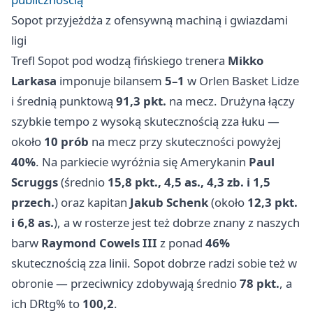
Sopot przyjeżdża z ofensywną machiną i gwiazdami
ligi
Trefl Sopot pod wodzą fińskiego trenera
Mikko
Larkasa
imponuje bilansem
5–1
w Orlen Basket Lidze
i średnią punktową
91,3 pkt.
na mecz. Drużyna łączy
szybkie tempo z wysoką skutecznością zza łuku —
około
10 prób
na mecz przy skuteczności powyżej
40%
. Na parkiecie wyróżnia się Amerykanin
Paul
Scruggs
(średnio
15,8 pkt., 4,5 as., 4,3 zb. i 1,5
przech.
) oraz kapitan
Jakub Schenk
(około
12,3 pkt.
i 6,8 as.
), a w rosterze jest też dobrze znany z naszych
barw
Raymond Cowels III
z ponad
46%
skutecznością zza linii. Sopot dobrze radzi sobie też w
obronie — przeciwnicy zdobywają średnio
78 pkt.
, a
ich DRtg% to
100,2
.