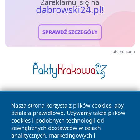
Zareklamuj się na
dabrowski24.pl!
SPRAWDŹ SZCZEGÓŁY
autopromocja
Nasza strona korzysta z plików cookies, aby
działała prawidłowo. Używamy także plików
cookies i podobnych technologii od
zewnętrznych dostawców w celach
Copyright © 2026 dabrowski24.pl Wszystkie prawa
analitycznych, marketingowych i
zastrzeżone.