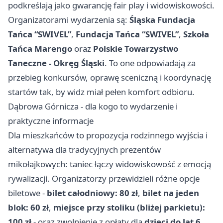
podkreślają jako gwarancję fair play i widowiskowości.
Organizatorami wydarzenia są:
Śląska Fundacja
Tańca “SWIVEL”
,
Fundacja Tańca “SWIVEL”
,
Szkoła
Tańca Marengo
oraz
Polskie Towarzystwo
Taneczne - Okręg Śląski
. To one odpowiadają za
przebieg konkursów, oprawę sceniczną i koordynację
startów tak, by widz miał pełen komfort odbioru.
Dąbrowa Górnicza - dla kogo to wydarzenie i
praktyczne informacje
Dla mieszkańców to propozycja rodzinnego wyjścia i
alternatywa dla tradycyjnych prezentów
mikołajkowych: taniec łączy widowiskowość z emocją
rywalizacji. Organizatorzy przewidzieli różne opcje
biletowe -
bilet całodniowy: 80 zł
,
bilet na jeden
blok: 60 zł
,
miejsce przy stoliku (bliżej parkietu):
100 zł
- oraz zwolnienie z opłaty dla
dzieci do lat 6
.