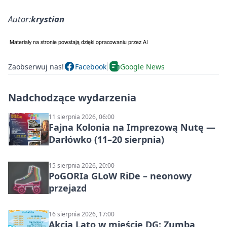
Autor:
krystian
Zaobserwuj nas!
Facebook
Google News
Nadchodzące wydarzenia
11 sierpnia 2026, 06:00
Fajna Kolonia na Imprezową Nutę —
Darłówko (11–20 sierpnia)
15 sierpnia 2026, 20:00
PoGORIa GLoW RiDe – neonowy
przejazd
16 sierpnia 2026, 17:00
Akcja Lato w mieście DG: Zumba