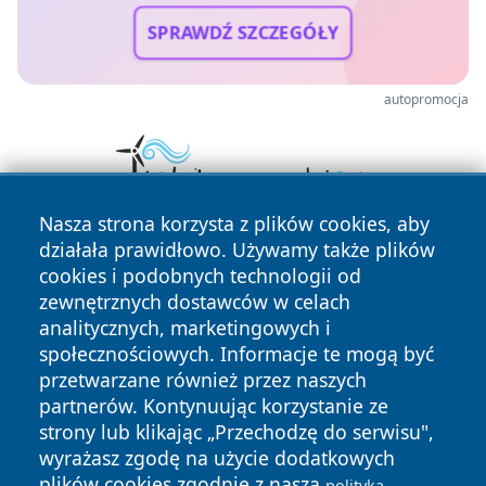
SPRAWDŹ SZCZEGÓŁY
autopromocja
Nasza strona korzysta z plików cookies, aby
działała prawidłowo. Używamy także plików
cookies i podobnych technologii od
zewnętrznych dostawców w celach
analitycznych, marketingowych i
społecznościowych. Informacje te mogą być
przetwarzane również przez naszych
Copyright © 2026 dabrowski24.pl Wszystkie prawa
zastrzeżone.
partnerów. Kontynuując korzystanie ze
strony lub klikając „Przechodzę do serwisu",
wyrażasz zgodę na użycie dodatkowych
Polityka
Polityka
plików cookies zgodnie z naszą
polityką