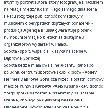
intymny portret autora, który fotografuje z naciskiem
na relacje między ludźmi. Tego samego dnia scena
Pałacu rozgrzeje publiczność komediowym
musicalem o perypetiach dojrzałych bohaterek -
produkcja
Agencja Brussa
gwarantuje piosenki i
humor. Informacje o biletach są dostępne u
organizatorów wydarzeń w Pałacu.
Sobota - sport, wsparcie i klasyka na scenie w
Dąbrowie Górniczej
Sobota będzie miała dwa silne akcenty. Rano i po
południu centrum sportowe skupi kibiców -
Volley
Hermes Dąbrowa Górnicza
rozegra ostatni domowy
mecz tej rundy z
Karpaty PANS Krosno
- cały dochód
z tego spotkania zostanie przekazany na leczenie
Franka
, chorego na
dystrofię mięśniową
Duchenne’a
. Równolegle Fabryka Pełna Życia