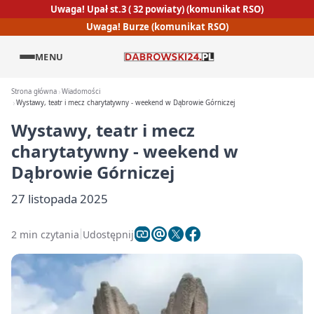
Uwaga! Upał st.3 ( 32 powiaty) (komunikat RSO)
Uwaga! Burze (komunikat RSO)
MENU
Strona główna
Wiadomości
Wystawy, teatr i mecz charytatywny - weekend w Dąbrowie Górniczej
Wystawy, teatr i mecz
charytatywny - weekend w
Dąbrowie Górniczej
27 listopada 2025
2 min czytania
Udostępnij