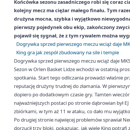
Końcówka sezonu zasadniczego robi się coraz ci
kolejny mecz ma ciężar małego finału. Tym razem 
drużyna mocna, szybka i wyjątkowo niewygodna 
pierwszy pojedynek obu ekip, zakończony zwyc
pojawił się sygnał, że z tym rywalem można wygr
Dogrywka sprzed pierwszego meczu wciąż daje MKS
King gra jak zespół zbudowany na sile i tempie
Dogrywka sprzed pierwszego meczu wciąż daje MKS-
Sezon w Orlen Basket Lidze wchodzi w ostatnią prost
spotkania. Start tego odliczania prowadzi właśnie p
reputację drużyny trudnej do złamania. W pierwszy
dopiero po dodatkowym czasie gry. Tamten wieczór b
najważniejszych postaci po stronie dąbrowian był E
zbiórkami, w tym aż 11 w ataku, co dało mu wyjątk
Po drugiej stronie najwięcej problemów sprawiał Ne
dorzucił trzy bloki, pokazując, jak wiele King potrafi