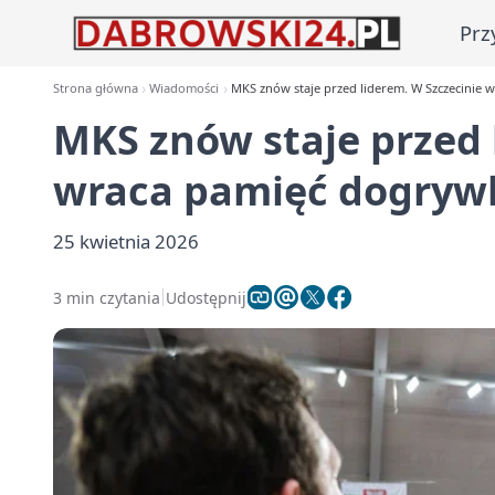
Prz
Strona główna
Wiadomości
MKS znów staje przed liderem. W Szczecinie 
MKS znów staje przed 
wraca pamięć dogryw
25 kwietnia 2026
3 min czytania
Udostępnij