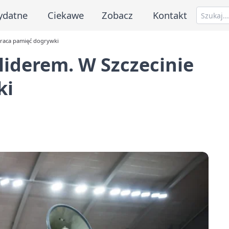
ydatne
Ciekawe
Zobacz
Kontakt
wraca pamięć dogrywki
liderem. W Szczecinie
ki