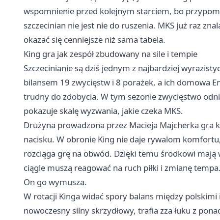
wspomnienie przed kolejnym starciem, bo przypomi
szczecinian nie jest nie do ruszenia. MKS już raz zn
okazać się cenniejsze niż sama tabela.
King gra jak zespół zbudowany na sile i tempie
Szczecinianie są dziś jednym z najbardziej wyrazisty
bilansem 19 zwycięstw i 8 porażek, a ich domowa E
trudny do zdobycia. W tym sezonie zwycięstwo odni
pokazuje skalę wyzwania, jakie czeka MKS.
Drużyna prowadzona przez Macieja Majcherka gra ko
nacisku. W obronie King nie daje rywalom komfortu,
rozciąga grę na obwód. Dzięki temu środkowi mają w
ciągle muszą reagować na ruch piłki i zmianę tempa. 
On go wymusza.
W rotacji Kinga widać spory balans między polskimi
nowoczesny silny skrzydłowy, trafia zza łuku z pon