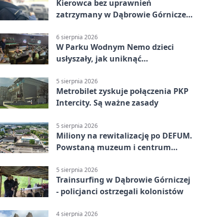
Kierowca bez uprawnień
zatrzymany w Dąbrowie Górniczej.
Miał blisko 1,5 promila
6 sierpnia 2026
W Parku Wodnym Nemo dzieci
usłyszały, jak uniknąć
wakacyjnego zagrożenia
5 sierpnia 2026
Metrobilet zyskuje połączenia PKP
Intercity. Są ważne zasady
5 sierpnia 2026
Miliony na rewitalizację po DEFUM.
Powstaną muzeum i centrum
nauki
5 sierpnia 2026
Trainsurfing w Dąbrowie Górniczej
- policjanci ostrzegali kolonistów
4 sierpnia 2026