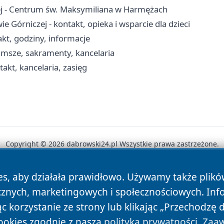
ej - Centrum św. Maksymiliana w Harmężach
órniczej - kontakt, opieka i wsparcie dla dzieci
kt, godziny, informacje
 msze, sakramenty, kancelaria
akt, kancelaria, zasięg
Copyright © 2026 dabrowski24.pl Wszystkie prawa zastrzeżone.
es, aby działała prawidłowo. Używamy także plik
News
Autorzy
Polityka Prywatności
Polityka Cookie
cznych, marketingowych i społecznościowych. Inf
 korzystanie ze strony lub klikając „Przechodzę 
ookies zgodnie z naszą
polityką prywatności
.
Zaaw