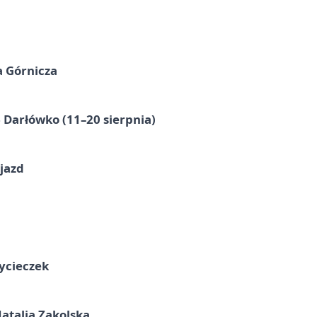
a Górnicza
Darłówko (11–20 sierpnia)
jazd
ycieczek
atalia Zakolska