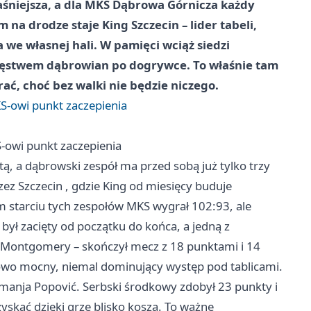
aśniejsza, a dla MKS Dąbrowa Górnicza każdy
na drodze staje King Szczecin – lider tabeli,
we własnej hali. W pamięci wciąż siedzi
ięstwem dąbrowian po dogrywce. To właśnie tam
ać, choć bez walki nie będzie niczego.
-owi punkt zaczepienia
owi punkt zaczepienia
ą, a dąbrowski zespół ma przed sobą już tylko trzy
rzez
Szczecin
, gdzie King od miesięcy buduje
m starciu tych zespołów MKS wygrał 102:93, ale
ył zacięty od początku do końca, a jedną z
J Montgomery – skończył mecz z 18 punktami i 14
owo mocny, niemal dominujący występ pod tablicami.
manja Popović. Serbski środkowy zdobył 23 punkty i
 zyskać dzięki grze blisko kosza. To ważne