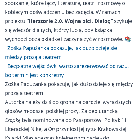
spotkanie, które łączy literaturę, teatr i rozmowę o
kobiecym doświadczeniu bez zadęcia. W ramach
projektu
“Herstorie 2.0. Wojna płci. Dialog”
szykuje
się wieczór dla tych, którzy lubią, gdy książka
wychodzi poza okładkę i zaczyna żyć w rozmowie. 📚
Zośka Papużanka pokazuje, jak dużo dzieje się
między prozą a teatrem
Bezpłatne wejściówki warto zarezerwować od razu,
bo termin jest konkretny
Zośka Papużanka pokazuje, jak dużo dzieje się między
prozą a teatrem
Autorka należy dziś do grona najbardziej wyrazistych
głosów młodszej polskiej prozy. Za debiutancką
Szopkę
była nominowana do Paszportów “Polityki” i
Literackiej Nike, a
On
przyniósł jej tytuł Krakowskiej
Książki Miesiąca oraz kolejne nominacje - do