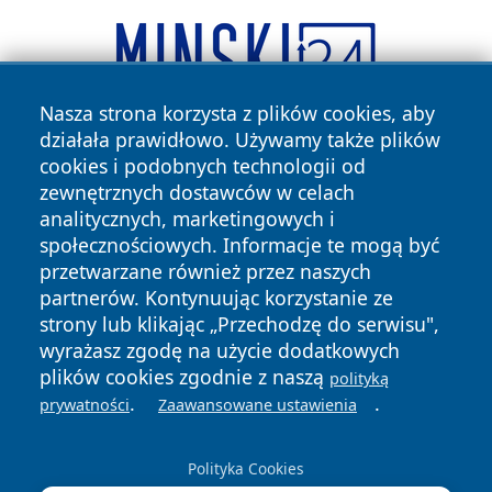
Nasza strona korzysta z plików cookies, aby
działała prawidłowo. Używamy także plików
cookies i podobnych technologii od
zewnętrznych dostawców w celach
analitycznych, marketingowych i
społecznościowych. Informacje te mogą być
przetwarzane również przez naszych
Copyright © 2026 dabrowski24.pl Wszystkie prawa
partnerów. Kontynuując korzystanie ze
zastrzeżone.
strony lub klikając „Przechodzę do serwisu",
wyrażasz zgodę na użycie dodatkowych
plików cookies zgodnie z naszą
polityką
Polityka
Polityka
News
Autorzy
.
.
prywatności
Zaawansowane ustawienia
Prywatności
Cookies
Polityka Cookies