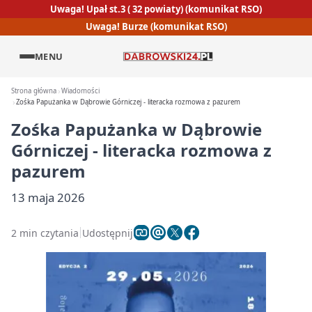
Uwaga! Upał st.3 ( 32 powiaty) (komunikat RSO)
Uwaga! Burze (komunikat RSO)
MENU
Strona główna
Wiadomości
Zośka Papużanka w Dąbrowie Górniczej - literacka rozmowa z pazurem
Zośka Papużanka w Dąbrowie
Górniczej - literacka rozmowa z
pazurem
13 maja 2026
2 min czytania
Udostępnij