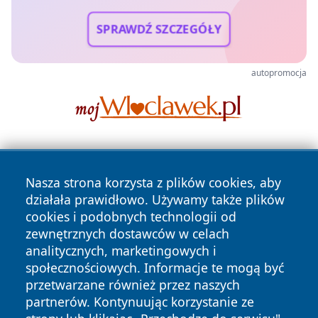
SPRAWDŹ SZCZEGÓŁY
autopromocja
Nasza strona korzysta z plików cookies, aby
działała prawidłowo. Używamy także plików
cookies i podobnych technologii od
zewnętrznych dostawców w celach
Copyright © 2026 dabrowski24.pl Wszystkie prawa
analitycznych, marketingowych i
zastrzeżone.
społecznościowych. Informacje te mogą być
przetwarzane również przez naszych
partnerów. Kontynuując korzystanie ze
Polityka
Polityka
News
Autorzy