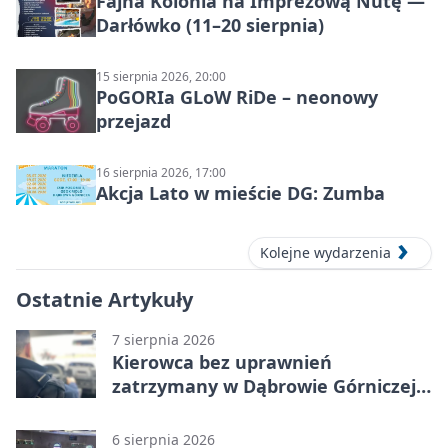
Fajna Kolonia na Imprezową Nutę —
Darłówko (11–20 sierpnia)
15 sierpnia 2026, 20:00
PoGORIa GLoW RiDe – neonowy
przejazd
16 sierpnia 2026, 17:00
Akcja Lato w mieście DG: Zumba
Kolejne wydarzenia
Ostatnie Artykuły
7 sierpnia 2026
Kierowca bez uprawnień
zatrzymany w Dąbrowie Górniczej.
Miał blisko 1,5 promila
6 sierpnia 2026