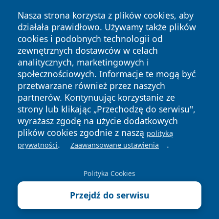
Nasza strona korzysta z plików cookies, aby
działała prawidłowo. Używamy także plików
cookies i podobnych technologii od
zewnętrznych dostawców w celach
Copyright © 2026 dabrowski24.pl Wszystkie prawa
analitycznych, marketingowych i
zastrzeżone.
społecznościowych. Informacje te mogą być
przetwarzane również przez naszych
partnerów. Kontynuując korzystanie ze
Polityka
Polityka
News
Autorzy
strony lub klikając „Przechodzę do serwisu",
Prywatności
Cookies
wyrażasz zgodę na użycie dodatkowych
plików cookies zgodnie z naszą
polityką
.
.
prywatności
Zaawansowane ustawienia
Polityka Cookies
Przejdź do serwisu