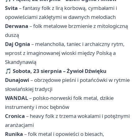
Svita
– fantasy folk z lirą korbową, cymbałami i
opowieściami zaklętymi w dawnych melodiach
Derwana
– folk metalowe brzmienie z mitologiczną
duszą
Daj Ognia
– melancholia, taniec i archaiczny rytm,
wprost z imaginowanej wioski między Polską a
Skandynawią
🎵
Sobota, 23 sierpnia – Żywioł Dźwięku
Dunajowi
– obrzędowe pieśni i potańcówki w rytmie
słowiańskiej tradycji
WANDAL
– polsko-norweski folk metal, dzikie
instrumenty i moc bębnów
Cronica
– heavy folk z trzema wokalami i potężnymi
aranżacjami
Runika
– folk metal i opowieści o biesach,