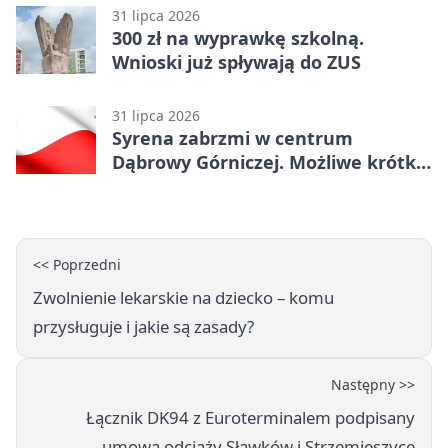
31 lipca 2026
300 zł na wyprawkę szkolną.
Wnioski już spływają do ZUS
31 lipca 2026
Syrena zabrzmi w centrum
Dąbrowy Górniczej. Możliwe krótkie
zatrzymanie ruchu
<< Poprzedni
Zwolnienie lekarskie na dziecko – komu
przysługuje i jakie są zasady?
Następny >>
Łącznik DK94 z Euroterminalem podpisany
umową odciąży Sławków i Strzemieszyce