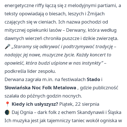
energetyczne riffy łączą się z melodyjnymi partiami, a
teksty opowiadają o biesach, leszych i Żmijach
czających się w cieniach. Ich nazwa pochodzi od
mitycznej opiekunki lasów – Derwany, która według
dawnych wierzeń chroniła puszcze i dzikie zwierzęta.
🎤
„Staramy się odkrywać i podtrzymywać tradycję –
nadając jej nowe, muzyczne życie. Każdy koncert to
opowieść, która budzi uśpione w nas instynkty”
–
podkreśla lider zespołu.
Derwana zagrała m.in. na festiwalach
Stado
i
Słowiańska Noc Folk Metalowa
, gdzie publiczność
szalała do późnych godzin nocnych.
📍
Kiedy ich usłyszysz?
Piątek, 22 sierpnia
🌒 Daj Ognia – dark folk z echem Skandynawii i Śląska
Ich muzyka jest jak tajemniczy taniec wokół ogniska w