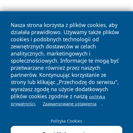
Nasza strona korzysta z plików cookies, aby
działała prawidłowo. Używamy także plików
cookies i podobnych technologii od
zewnętrznych dostawców w celach
Copyright © 2026 dabrowski24.pl Wszystkie prawa
analitycznych, marketingowych i
zastrzeżone.
społecznościowych. Informacje te mogą być
przetwarzane również przez naszych
partnerów. Kontynuując korzystanie ze
Polityka
Polityka
News
Autorzy
strony lub klikając „Przechodzę do serwisu",
Prywatności
Cookies
wyrażasz zgodę na użycie dodatkowych
plików cookies zgodnie z naszą
polityką
.
.
prywatności
Zaawansowane ustawienia
Polityka Cookies