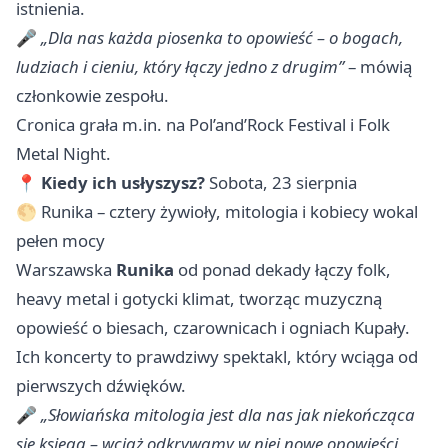
istnienia.
🎤
„Dla nas każda piosenka to opowieść – o bogach,
ludziach i cieniu, który łączy jedno z drugim”
– mówią
członkowie zespołu.
Cronica grała m.in. na Pol’and’Rock Festival i Folk
Metal Night.
📍
Kiedy ich usłyszysz?
Sobota, 23 sierpnia
🌕 Runika – cztery żywioły, mitologia i kobiecy wokal
pełen mocy
Warszawska
Runika
od ponad dekady łączy folk,
heavy metal i gotycki klimat, tworząc muzyczną
opowieść o biesach, czarownicach i ogniach Kupały.
Ich koncerty to prawdziwy spektakl, który wciąga od
pierwszych dźwięków.
🎤
„Słowiańska mitologia jest dla nas jak niekończąca
się księga – wciąż odkrywamy w niej nowe opowieści,