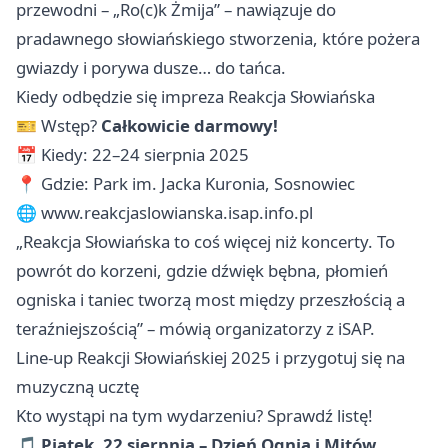
przewodni – „Ro(c)k Żmija” – nawiązuje do
pradawnego słowiańskiego stworzenia, które pożera
gwiazdy i porywa dusze… do tańca.
Kiedy odbędzie się impreza Reakcja Słowiańska
🎫 Wstęp?
Całkowicie darmowy!
📅 Kiedy: 22–24 sierpnia 2025
📍 Gdzie: Park im. Jacka Kuronia, Sosnowiec
🌐 www.reakcjaslowianska.isap.info.pl
„Reakcja Słowiańska to coś więcej niż koncerty. To
powrót do korzeni, gdzie dźwięk bębna, płomień
ogniska i taniec tworzą most między przeszłością a
teraźniejszością” – mówią organizatorzy z iSAP.
Line-up Reakcji Słowiańskiej 2025 i przygotuj się na
muzyczną ucztę
Kto wystąpi na tym wydarzeniu? Sprawdź listę!
🎵
Piątek, 22 sierpnia – Dzień Ognia i Mitów