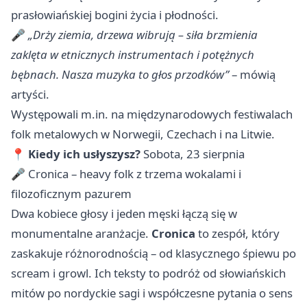
prasłowiańskiej bogini życia i płodności.
🎤
„Drży ziemia, drzewa wibrują – siła brzmienia
zaklęta w etnicznych instrumentach i potężnych
bębnach. Nasza muzyka to głos przodków”
– mówią
artyści.
Występowali m.in. na międzynarodowych festiwalach
folk metalowych w Norwegii, Czechach i na Litwie.
📍
Kiedy ich usłyszysz?
Sobota, 23 sierpnia
🎤 Cronica – heavy folk z trzema wokalami i
filozoficznym pazurem
Dwa kobiece głosy i jeden męski łączą się w
monumentalne aranżacje.
Cronica
to zespół, który
zaskakuje różnorodnością – od klasycznego śpiewu po
scream i growl. Ich teksty to podróż od słowiańskich
mitów po nordyckie sagi i współczesne pytania o sens