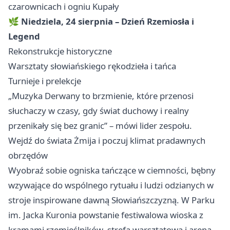
czarownicach i ogniu Kupały
🌿
Niedziela, 24 sierpnia – Dzień Rzemiosła i
Legend
Rekonstrukcje historyczne
Warsztaty słowiańskiego rękodzieła i tańca
Turnieje i prelekcje
„Muzyka Derwany to brzmienie, które przenosi
słuchaczy w czasy, gdy świat duchowy i realny
przenikały się bez granic” – mówi lider zespołu.
Wejdź do świata Żmija i poczuj klimat pradawnych
obrzędów
Wyobraź sobie ogniska tańczące w ciemności, bębny
wzywające do wspólnego rytuału i ludzi odzianych w
stroje inspirowane dawną Słowiańszczyzną. W Parku
im. Jacka Kuronia powstanie festiwalowa wioska z
kramami rzemieślników, strefą warsztatową i areną