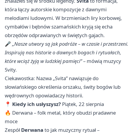
znalazłeś się w środku legendy.
Svita
to formacja,
która łączy autorskie kompozycje z dawnymi
melodiami ludowymi. W brzmieniach liry korbowej,
cymbałów i bębnów szamańskich kryją się echa
obrzędów odprawianych w świętych gajach.
🎤
„Nasze utwory są jak podróże – w czasie i przestrzeni.
Inspirują nas historie o dawnych bogach i rytuałach,
które wciąż żyją w ludzkiej pamięci”
– mówią muzycy
Svity.
Ciekawostka: Nazwa „Svita” nawiązuje do
słowiańskiego określenia orszaku, świty bogów lub
wędrownych opowiadaczy historii.
📍
Kiedy ich usłyszysz?
Piątek, 22 sierpnia
🔥 Derwana – folk metal, który obudzi pradawne
moce
Zespół
Derwana
to jak muzyczny rytuał –