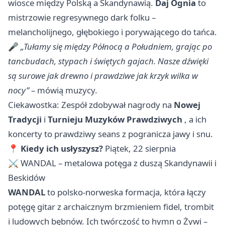
wiosce między Polską a Skandynawią.
Daj Ognia
to
mistrzowie regresywnego dark folku –
melancholijnego, głębokiego i porywającego do tańca.
🎤
„Tułamy się między Północą a Południem, grając po
tancbudach, stypach i świętych gajach. Nasze dźwięki
są surowe jak drewno i prawdziwe jak krzyk wilka w
nocy”
– mówią muzycy.
Ciekawostka: Zespół zdobywał nagrody na
Nowej
Tradycji
i
Turnieju Muzyków Prawdziwych
, a ich
koncerty to prawdziwy seans z pogranicza jawy i snu.
📍
Kiedy ich usłyszysz?
Piątek, 22 sierpnia
⚔️ WANDAL – metalowa potęga z duszą Skandynawii i
Beskidów
WANDAL
to polsko-norweska formacja, która łączy
potęgę gitar z archaicznym brzmieniem fidel, trombit
i ludowych bębnów. Ich twórczość to hymn o Żywi –