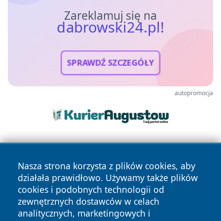
Zareklamuj się na
dabrowski24.pl!
SPRAWDŹ SZCZEGÓŁY
autopromocja
Nasza strona korzysta z plików cookies, aby
działała prawidłowo. Używamy także plików
cookies i podobnych technologii od
zewnętrznych dostawców w celach
Copyright © 2026 dabrowski24.pl Wszystkie prawa
analitycznych, marketingowych i
zastrzeżone.