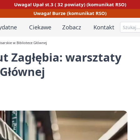
Uwaga! Upał st.3 ( 32 powiaty) (komunikat RSO)
Uwaga! Burze (komunikat RSO)
ydatne
Ciekawe
Zobacz
Kontakt
isarskie w Bibliotece Głównej
ut Zagłębia: warsztaty
 Głównej