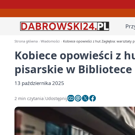
Prz
Strona główna
Wiadomości
Kobiece opowieści z hut Zagłębia: warsztaty p
Kobiece opowieści z h
pisarskie w Bibliotece
13 października 2025
2 min czytania
Udostępnij