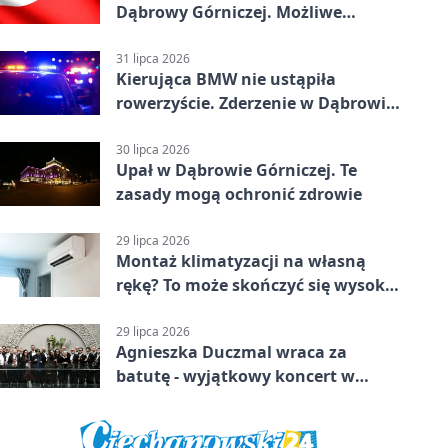
Dąbrowy Górniczej. Możliwe
krótkie zatrzymanie ruchu
31 lipca 2026
Kierująca BMW nie ustąpiła
rowerzyście. Zderzenie w Dąbrowie
Górniczej
30 lipca 2026
Upał w Dąbrowie Górniczej. Te
zasady mogą ochronić zdrowie
29 lipca 2026
Montaż klimatyzacji na własną
rękę? To może skończyć się wysoką
karą
29 lipca 2026
Agnieszka Duczmal wraca za
batutę - wyjątkowy koncert w
Dąbrowie Górniczej