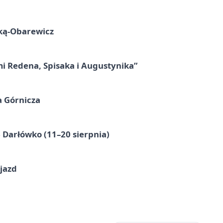
ską-Obarewicz
mi Redena, Spisaka i Augustynika”
a Górnicza
Darłówko (11–20 sierpnia)
jazd