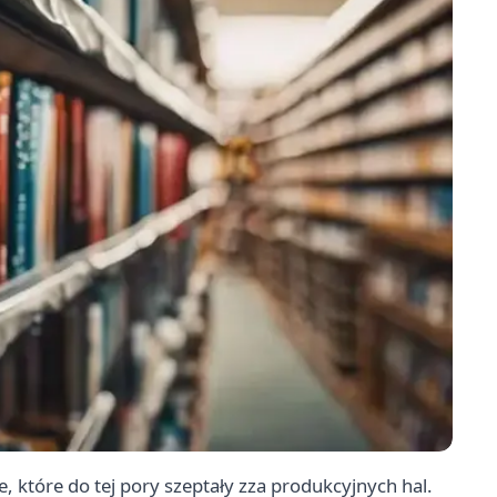
e, które do tej pory szeptały zza produkcyjnych hal.