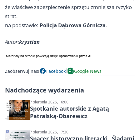
że właściwe zabezpieczenie sprzętu zmniejsza ryzyko
strat.
na podstawie:
Policja Dąbrowa Górnicza
.
Autor:
krystian
Zaobserwuj nas!
Facebook
Google News
Nadchodzące wydarzenia
7 sierpnia 2026, 16:00
Spotkanie autorskie z Agatą
Patralską-Obarewicz
7 sierpnia 2026, 17:30
Spacer historyczno-literacki „Śladami