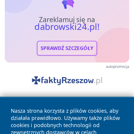
Zareklamuj się na
dabrowski24.pl!
SPRAWDŹ SZCZEGÓŁY
autopromocja
Nasza strona korzysta z plików cookies, aby
działała prawidłowo. Używamy także plików
cookies i podobnych technologii od
zewnętrznych dostawców w celach