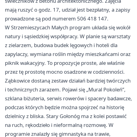
świeczników z betonu architektonicznego. Zajęcia
mają ruszyć o godz. 17, udział jest bezpłatny, a zapisy
prowadzone są pod numerem 506 418 147.
W Strzemieszycach Małych program układa się wokół
natury i sąsiedzkiej współpracy. W planie są warsztaty
z zielarzem, budowa budek lęgowych i hoteli dla
zapylaczy, wymiana roślin między mieszkańcami oraz
piknik wakacyjny. To propozycje proste, ale właśnie
przez tę prostotę mocno osadzone w codzienności.
Ząbkowice dostaną zestaw działań bardziej twórczych
i technicznych zarazem. Pojawi się „Mural Pokoleń”,
szklana biżuteria, serwis rowerów i spacery badawcze,
podczas których będzie można spojrzeć na historię
dzielnicy z bliska. Stary Gołonóg ma z kolei postawić
na ruch, rękodzieło i nieformalną rozmowę. W
programie znalazły się gimnastyka na trawie,