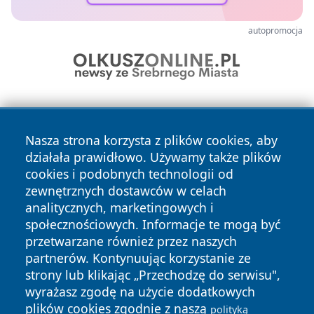
autopromocja
Nasza strona korzysta z plików cookies, aby
działała prawidłowo. Używamy także plików
cookies i podobnych technologii od
zewnętrznych dostawców w celach
Copyright © 2026 dabrowski24.pl Wszystkie prawa
analitycznych, marketingowych i
zastrzeżone.
społecznościowych. Informacje te mogą być
przetwarzane również przez naszych
partnerów. Kontynuując korzystanie ze
Polityka
Polityka
News
Autorzy
strony lub klikając „Przechodzę do serwisu",
Prywatności
Cookies
wyrażasz zgodę na użycie dodatkowych
plików cookies zgodnie z naszą
polityką