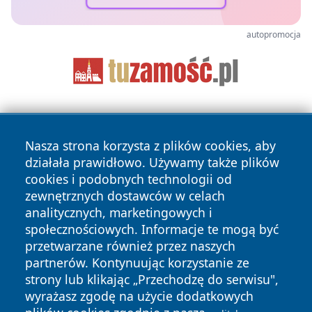
autopromocja
Nasza strona korzysta z plików cookies, aby
działała prawidłowo. Używamy także plików
cookies i podobnych technologii od
zewnętrznych dostawców w celach
Copyright © 2026 dabrowski24.pl Wszystkie prawa
analitycznych, marketingowych i
zastrzeżone.
społecznościowych. Informacje te mogą być
przetwarzane również przez naszych
partnerów. Kontynuując korzystanie ze
Polityka
Polityka
News
Autorzy
strony lub klikając „Przechodzę do serwisu",
Prywatności
Cookies
wyrażasz zgodę na użycie dodatkowych