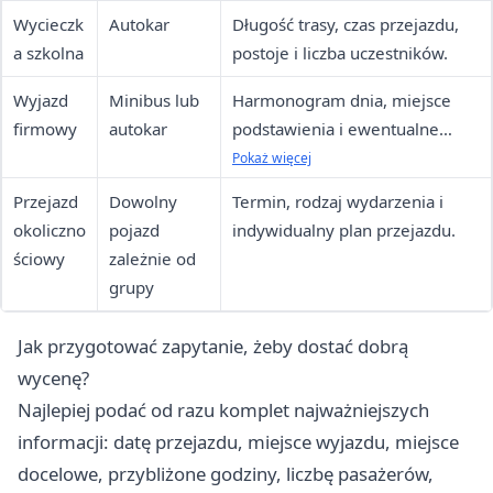
Wycieczk
Autokar
Długość trasy, czas przejazdu,
a szkolna
postoje i liczba uczestników.
Wyjazd
Minibus lub
Harmonogram dnia, miejsce
firmowy
autokar
podstawienia i ewentualne
oczekiwanie kierowcy.
Pokaż więcej
Przejazd
Dowolny
Termin, rodzaj wydarzenia i
okoliczno
pojazd
indywidualny plan przejazdu.
ściowy
zależnie od
grupy
Jak przygotować zapytanie, żeby dostać dobrą
wycenę?
Najlepiej podać od razu komplet najważniejszych
informacji: datę przejazdu, miejsce wyjazdu, miejsce
docelowe, przybliżone godziny, liczbę pasażerów,