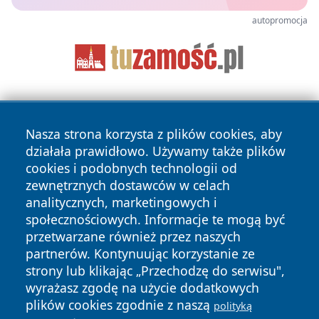
autopromocja
Nasza strona korzysta z plików cookies, aby
działała prawidłowo. Używamy także plików
cookies i podobnych technologii od
zewnętrznych dostawców w celach
Copyright © 2026 dabrowski24.pl Wszystkie prawa
analitycznych, marketingowych i
zastrzeżone.
społecznościowych. Informacje te mogą być
przetwarzane również przez naszych
partnerów. Kontynuując korzystanie ze
Polityka
Polityka
News
Autorzy
strony lub klikając „Przechodzę do serwisu",
Prywatności
Cookies
wyrażasz zgodę na użycie dodatkowych
plików cookies zgodnie z naszą
polityką