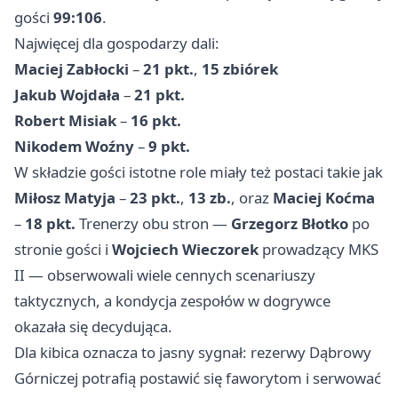
gości
99:106
.
Najwięcej dla gospodarzy dali:
Maciej Zabłocki
–
21 pkt.
,
15 zbiórek
Jakub Wojdała
–
21 pkt.
Robert Misiak
–
16 pkt.
Nikodem Woźny
–
9 pkt.
W składzie gości istotne role miały też postaci takie jak
Miłosz Matyja
–
23 pkt.
,
13 zb.
, oraz
Maciej Koćma
–
18 pkt.
Trenerzy obu stron —
Grzegorz Błotko
po
stronie gości i
Wojciech Wieczorek
prowadzący MKS
II — obserwowali wiele cennych scenariuszy
taktycznych, a kondycja zespołów w dogrywce
okazała się decydująca.
Dla kibica oznacza to jasny sygnał: rezerwy Dąbrowy
Górniczej potrafią postawić się faworytom i serwować