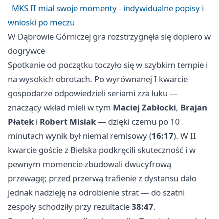
MKS II miał swoje momenty - indywidualne popisy i
wnioski po meczu
W Dąbrowie Górniczej gra rozstrzygnęła się dopiero w
dogrywce
Spotkanie od początku toczyło się w szybkim tempie i
na wysokich obrotach. Po wyrównanej I kwarcie
gospodarze odpowiedzieli seriami zza łuku —
znaczący wkład mieli w tym
Maciej Zabłocki
,
Brajan
Płatek
i
Robert Misiak
— dzięki czemu po 10
minutach wynik był niemal remisowy (
16:17
). W II
kwarcie goście z Bielska podkręcili skuteczność i w
pewnym momencie zbudowali dwucyfrową
przewagę; przed przerwą trafienie z dystansu dało
jednak nadzieję na odrobienie strat — do szatni
zespoły schodziły przy rezultacie
38:47
.