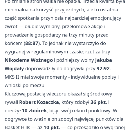
Po zmianie stron walka nie opadła. Trzecia kwarta była
minimalna na korzyść przyjezdnych, ale to ostatnia
część spotkania przyniosła najbardziej emocjonujący
zwrot — długie wymiany, przełomowe akcje i
prowadzenie gospodarzy na trzy minuty przed
końcem (
88:87
). To jednak nie wystarczyło do
wygranej w regulaminowym czasie; rzut za trzy
Nikodema Woźnego
i późniejszy wolny
Jakuba
Wojdały
doprowadziły do dogrywki przy
92:92
.
MKS II miał swoje momenty - indywidualne popisy i
wnioski po meczu
Kluczową postacią wieczoru okazał się środkowy
rywali
Robert Kozaczka
, który zdobył
36 pkt.
i
dołożył
10 zbiórek
, bijąc swój rekord punktowy. W
dogrywce to właśnie on zdobył najwięcej punktów dla
Basket Hills — aż
10 pkt.
— co przesądziło o wygranej