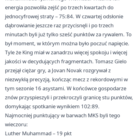
energia pozwoliła zejść po trzech kwartach do
jednocyfrowej straty – 75:84. W czwartej odsłonie
dąbrowianie jeszcze raz przycisnęli i po trzech
minutach byli już tylko sześć punktów za rywalem. To
był moment, w którym można było poczuć napięcie.
Tyle że King miał w zanadrzu więcej spokoju i więcej
jakości w decydujących fragmentach. Tomasz Gielo
przejął ciężar gry, a Jovan Novak rozgrywał z
niezwykłą precyzją, kończąc mecz z rekordowymi w
tym sezonie 16 asystami. W końcówce gospodarze
znów przyspieszyli i przekroczyli granicę stu punktów,
domykając spotkanie wynikiem 102:89.
Najmocniej punktujący w barwach MKS byli tego
wieczoru:
Luther Muhammad – 19 pkt