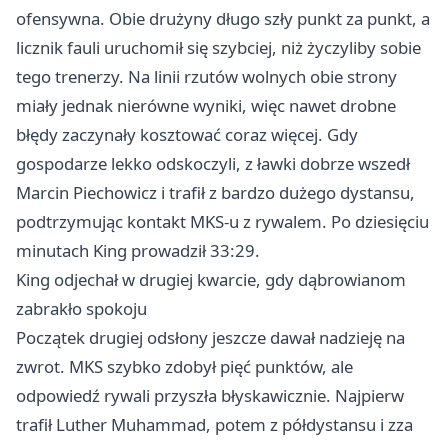
ofensywna. Obie drużyny długo szły punkt za punkt, a
licznik fauli uruchomił się szybciej, niż życzyliby sobie
tego trenerzy. Na linii rzutów wolnych obie strony
miały jednak nierówne wyniki, więc nawet drobne
błędy zaczynały kosztować coraz więcej. Gdy
gospodarze lekko odskoczyli, z ławki dobrze wszedł
Marcin Piechowicz i trafił z bardzo dużego dystansu,
podtrzymując kontakt MKS-u z rywalem. Po dziesięciu
minutach King prowadził 33:29.
King odjechał w drugiej kwarcie, gdy dąbrowianom
zabrakło spokoju
Początek drugiej odsłony jeszcze dawał nadzieję na
zwrot. MKS szybko zdobył pięć punktów, ale
odpowiedź rywali przyszła błyskawicznie. Najpierw
trafił Luther Muhammad, potem z półdystansu i zza