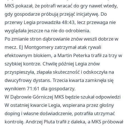
MKS pokazał, że potrafi wracać do gry nawet wtedy,
gdy gospodarze próbują przejąć inicjatywę. Do
przerwy Legia prowadziła 48:43, lecz przewaga nie
wyglądała jeszcze na nie do odrobienia.
Po zmianie stron dąbrowianie znów weszli dobrze w
mecz. EJ Montgomery zatrzymał atak rywali
efektownym blokiem, a Martin Peterka trafił za trzy w
szybkiej kontrze. Chwilę później Legia znów
przyspieszyła, złapała skuteczność i odskoczyła na
dwucyfrowy dystans. Trzecia kwarta zamknęła się
wynikiem 71:61 dla gospodarzy.
W Dąbrowie Górniczej MKS będzie szukał odpowiedzi
W ostatniej kwarcie Legia, wspierana przez głośny
doping i własne doświadczenie, potrafiła utrzymać
kontrolę. Andrzej Pluta trafił z daleka, a MKS próbował