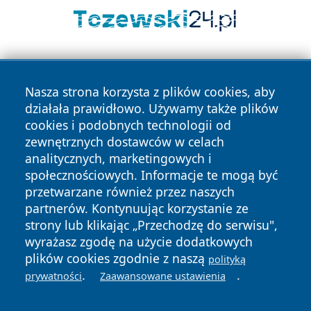
Nasza strona korzysta z plików cookies, aby
działała prawidłowo. Używamy także plików
cookies i podobnych technologii od
zewnętrznych dostawców w celach
Copyright © 2026 dabrowski24.pl Wszystkie prawa
analitycznych, marketingowych i
zastrzeżone.
społecznościowych. Informacje te mogą być
przetwarzane również przez naszych
partnerów. Kontynuując korzystanie ze
Polityka
Polityka
News
Autorzy
strony lub klikając „Przechodzę do serwisu",
Prywatności
Cookies
wyrażasz zgodę na użycie dodatkowych
plików cookies zgodnie z naszą
polityką
.
.
prywatności
Zaawansowane ustawienia