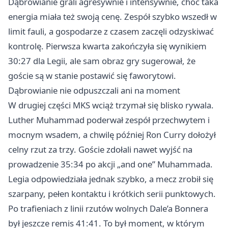
Dąbrowianie grali agresywnie i intensywnie, choć taka
energia miała też swoją cenę. Zespół szybko wszedł w
limit fauli, a gospodarze z czasem zaczęli odzyskiwać
kontrolę. Pierwsza kwarta zakończyła się wynikiem
30:27 dla Legii, ale sam obraz gry sugerował, że
goście są w stanie postawić się faworytowi.
Dąbrowianie nie odpuszczali ani na moment
W drugiej części MKS wciąż trzymał się blisko rywala.
Luther Muhammad poderwał zespół przechwytem i
mocnym wsadem, a chwilę później Ron Curry dołożył
celny rzut za trzy. Goście zdołali nawet wyjść na
prowadzenie 35:34 po akcji „and one” Muhammada.
Legia odpowiedziała jednak szybko, a mecz zrobił się
szarpany, pełen kontaktu i krótkich serii punktowych.
Po trafieniach z linii rzutów wolnych Dale’a Bonnera
był jeszcze remis 41:41. To był moment, w którym