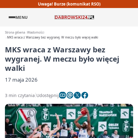
Uwaga! Burze (komunikat RSO)
MENU
Strona główna
Wiadomości
MKS wraca z Warszawy bez wygranej. W meczu było więcej walki
MKS wraca z Warszawy bez
wygranej. W meczu było więcej
walki
17 maja 2026
3 min czytania
Udostępnij