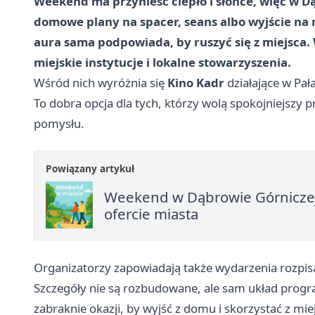
Weekend ma przynieść ciepło i słońce, więc w Dą
domowe plany na spacer, seans albo wyjście na m
aura sama podpowiada, by ruszyć się z miejsca
miejskie instytucje i lokalne stowarzyszenia.
Wśród nich wyróżnia się
Kino Kadr
działające w Pał
To dobra opcja dla tych, którzy wolą spokojniejszy 
pomysłu.
Powiązany artykuł
Weekend w Dąbrowie Górniczej –
ofercie miasta
Organizatorzy zapowiadają także wydarzenia rozpisa
Szczegóły nie są rozbudowane, ale sam układ progr
zabraknie okazji, by wyjść z domu i skorzystać z miej