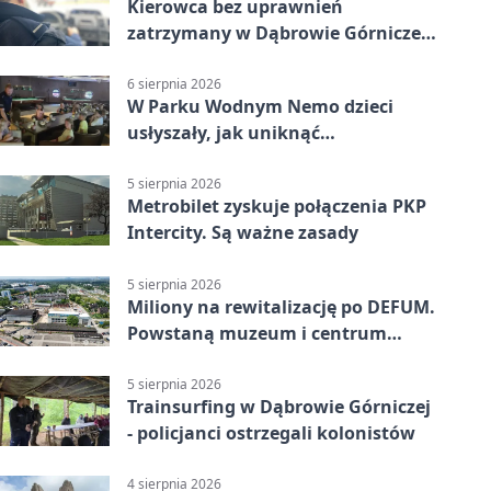
Kierowca bez uprawnień
zatrzymany w Dąbrowie Górniczej.
Miał blisko 1,5 promila
6 sierpnia 2026
W Parku Wodnym Nemo dzieci
usłyszały, jak uniknąć
wakacyjnego zagrożenia
5 sierpnia 2026
Metrobilet zyskuje połączenia PKP
Intercity. Są ważne zasady
5 sierpnia 2026
Miliony na rewitalizację po DEFUM.
Powstaną muzeum i centrum
nauki
5 sierpnia 2026
Trainsurfing w Dąbrowie Górniczej
- policjanci ostrzegali kolonistów
4 sierpnia 2026