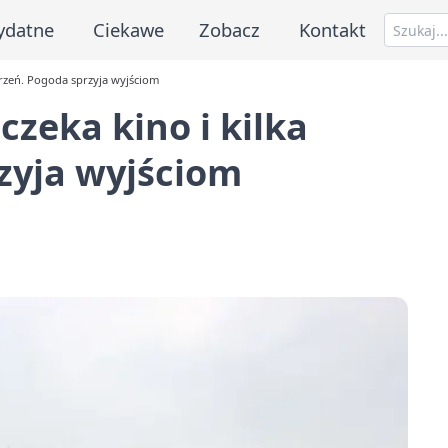
ydatne
Ciekawe
Zobacz
Kontakt
arzeń. Pogoda sprzyja wyjściom
zeka kino i kilka
zyja wyjściom