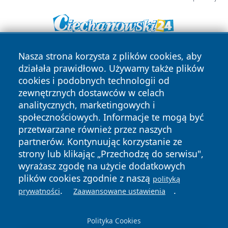
Nasza strona korzysta z plików cookies, aby
działała prawidłowo. Używamy także plików
cookies i podobnych technologii od
zewnętrznych dostawców w celach
analitycznych, marketingowych i
Copyright © 2026 dabrowski24.pl Wszystkie prawa
społecznościowych. Informacje te mogą być
zastrzeżone.
przetwarzane również przez naszych
partnerów. Kontynuując korzystanie ze
strony lub klikając „Przechodzę do serwisu",
Polityka
Polityka
wyrażasz zgodę na użycie dodatkowych
News
Autorzy
Prywatności
Cookies
plików cookies zgodnie z naszą
polityką
.
.
prywatności
Zaawansowane ustawienia
Polityka Cookies