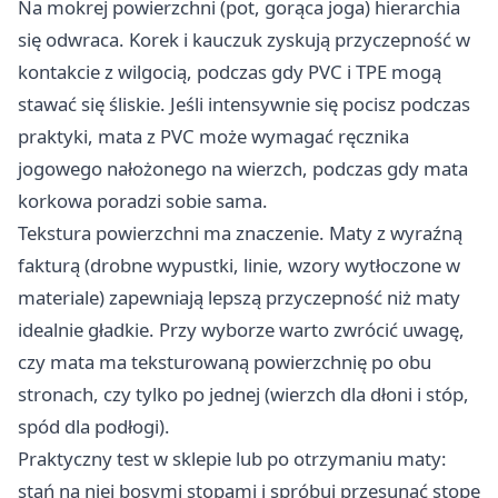
Na mokrej powierzchni (pot, gorąca joga) hierarchia
się odwraca. Korek i kauczuk zyskują przyczepność w
kontakcie z wilgocią, podczas gdy PVC i TPE mogą
stawać się śliskie. Jeśli intensywnie się pocisz podczas
praktyki, mata z PVC może wymagać ręcznika
jogowego nałożonego na wierzch, podczas gdy mata
korkowa poradzi sobie sama.
Tekstura powierzchni ma znaczenie. Maty z wyraźną
fakturą (drobne wypustki, linie, wzory wytłoczone w
materiale) zapewniają lepszą przyczepność niż maty
idealnie gładkie. Przy wyborze warto zwrócić uwagę,
czy mata ma teksturowaną powierzchnię po obu
stronach, czy tylko po jednej (wierzch dla dłoni i stóp,
spód dla podłogi).
Praktyczny test w sklepie lub po otrzymaniu maty:
stań na niej bosymi stopami i spróbuj przesunąć stopę