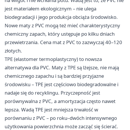
na wilgoć i nie wchłania potu. Wadą jest to, że PVC nie
jest materiałem ekologicznym – nie ulega
biodegradacji i jego produkcja obciąża środowisko.
Nowe maty z PVC mogą też mieć charakterystyczny
chemiczny zapach, który ustępuje po kilku dniach
przewietrzania. Cena mat z PVC to zazwyczaj 40–120
złotych.
TPE (elastomer termoplastyczny) to nowsza
alternatywa dla PVC. Maty z TPE są lżejsze, nie mają
chemicznego zapachu i są bardziej przyjazne
środowisku – TPE jest częściowo biodegradowalne i
nadaje się do recyklingu. Przyczepność jest
porównywalna z PVC, a amortyzacja często nawet
lepsza. Wadą TPE jest mniejsza trwałość w
porównaniu z PVC – po roku–dwóch intensywnego
użytkowania powierzchnia może zacząć się ścierać.