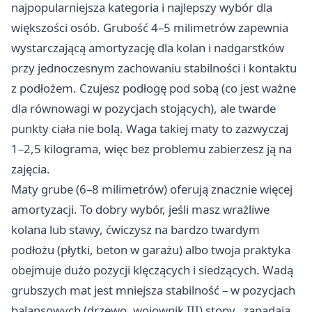
najpopularniejsza kategoria i najlepszy
wybór
dla
większości osób. Grubość 4–5 milimetrów zapewnia
wystarczającą amortyzację dla kolan i nadgarstków
przy jednoczesnym zachowaniu stabilności i kontaktu
z podłożem. Czujesz podłogę pod sobą (co jest ważne
dla równowagi w pozycjach stojących), ale twarde
punkty ciała nie bolą. Waga takiej maty to zazwyczaj
1–2,5 kilograma, więc bez problemu zabierzesz ją na
zajęcia.
Maty grube (6–8 milimetrów) oferują znacznie więcej
amortyzacji. To dobry wybór, jeśli masz wrażliwe
kolana lub stawy, ćwiczysz na bardzo twardym
podłożu (płytki, beton w garażu) albo twoja praktyka
obejmuje dużo pozycji klęczących i siedzących. Wadą
grubszych mat jest mniejsza stabilność – w pozycjach
balansowych (drzewo, wojownik III) stopy „zapadają