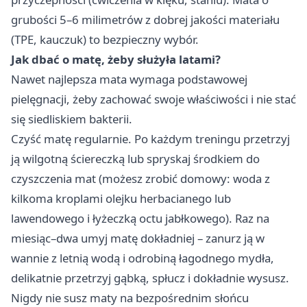
grubości 5–6 milimetrów z dobrej jakości materiału
(TPE, kauczuk) to bezpieczny wybór.
Jak dbać o matę, żeby służyła latami?
Nawet najlepsza mata wymaga podstawowej
pielęgnacji, żeby zachować swoje właściwości i nie stać
się siedliskiem bakterii.
Czyść matę regularnie. Po każdym treningu przetrzyj
ją wilgotną ściereczką lub spryskaj środkiem do
czyszczenia mat (możesz zrobić domowy: woda z
kilkoma kroplami olejku herbacianego lub
lawendowego i łyżeczką octu jabłkowego). Raz na
miesiąc–dwa umyj matę dokładniej – zanurz ją w
wannie z letnią wodą i odrobiną łagodnego mydła,
delikatnie przetrzyj gąbką, spłucz i dokładnie wysusz.
Nigdy nie susz maty na bezpośrednim słońcu